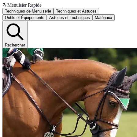
📂
Menuisier Rapide
Techniques de Menuiserie
Techniques et Astuces
Outils et Équipements
Astuces et Techniques
Matériaux
Rechercher