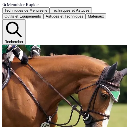
📂
Menuisier Rapide
Techniques de Menuiserie
Techniques et Astuces
Outils et Équipements
Astuces et Techniques
Matériaux
Rechercher