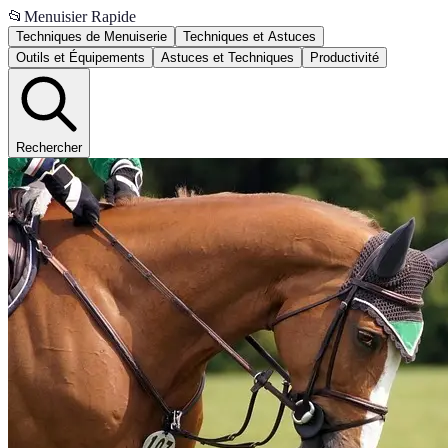
📂
Menuisier Rapide
Techniques de Menuiserie
Techniques et Astuces
Outils et Équipements
Astuces et Techniques
Productivité
Rechercher