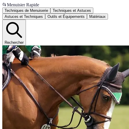
📂
Menuisier Rapide
Techniques de Menuiserie
Techniques et Astuces
Astuces et Techniques
Outils et Équipements
Matériaux
Rechercher