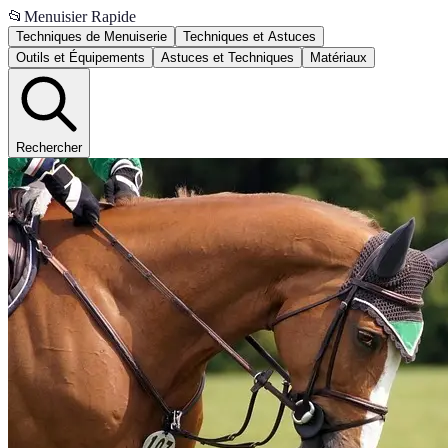
📂
Menuisier Rapide
Techniques de Menuiserie
Techniques et Astuces
Outils et Équipements
Astuces et Techniques
Matériaux
Rechercher