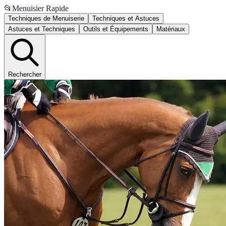
📂
Menuisier Rapide
Techniques de Menuiserie
Techniques et Astuces
Astuces et Techniques
Outils et Équipements
Matériaux
Rechercher