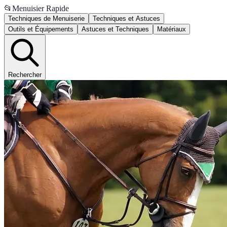
📂
Menuisier Rapide
Techniques de Menuiserie
Techniques et Astuces
Outils et Équipements
Astuces et Techniques
Matériaux
Rechercher