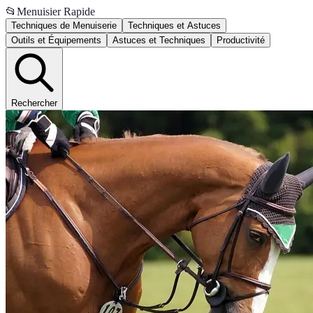
📂
Menuisier Rapide
Techniques de Menuiserie
Techniques et Astuces
Outils et Équipements
Astuces et Techniques
Productivité
Rechercher