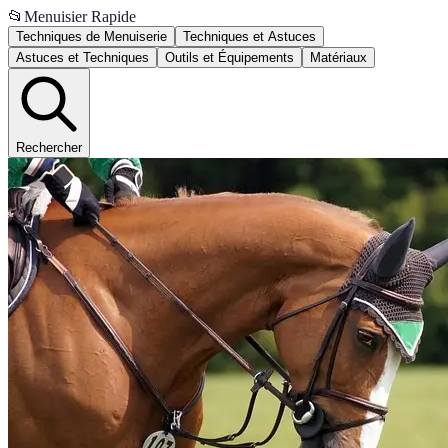
📂
Menuisier Rapide
Techniques de Menuiserie
Techniques et Astuces
Astuces et Techniques
Outils et Équipements
Matériaux
Rechercher