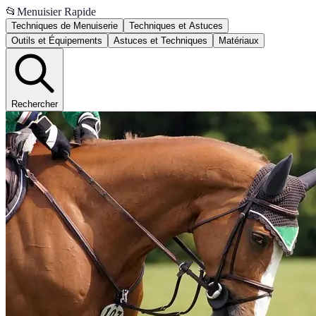
📂
Menuisier Rapide
Techniques de Menuiserie
Techniques et Astuces
Outils et Équipements
Astuces et Techniques
Matériaux
Rechercher