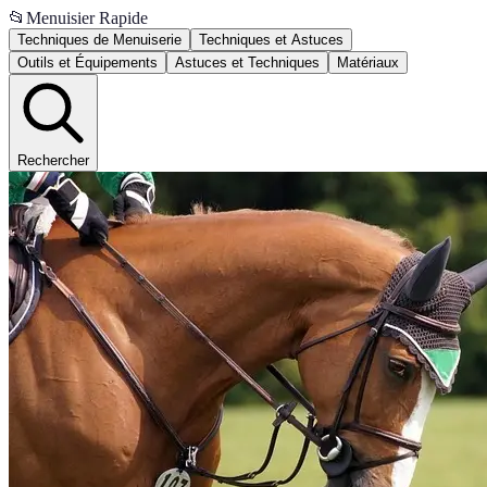
📂
Menuisier Rapide
Techniques de Menuiserie
Techniques et Astuces
Outils et Équipements
Astuces et Techniques
Matériaux
Rechercher