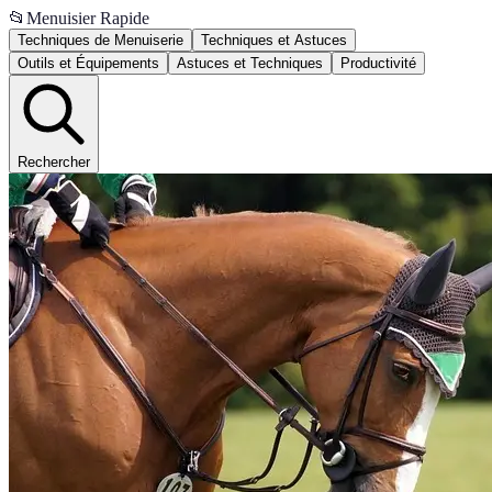
📂
Menuisier Rapide
Techniques de Menuiserie
Techniques et Astuces
Outils et Équipements
Astuces et Techniques
Productivité
Rechercher