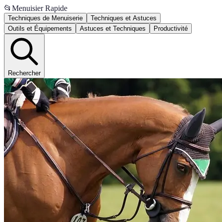
📂
Menuisier Rapide
Techniques de Menuiserie
Techniques et Astuces
Outils et Équipements
Astuces et Techniques
Productivité
Rechercher