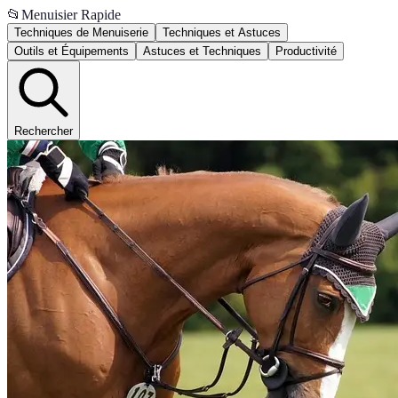
📂
Menuisier Rapide
Techniques de Menuiserie
Techniques et Astuces
Outils et Équipements
Astuces et Techniques
Productivité
Rechercher