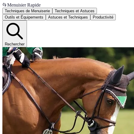
📂
Menuisier Rapide
Techniques de Menuiserie
Techniques et Astuces
Outils et Équipements
Astuces et Techniques
Productivité
Rechercher