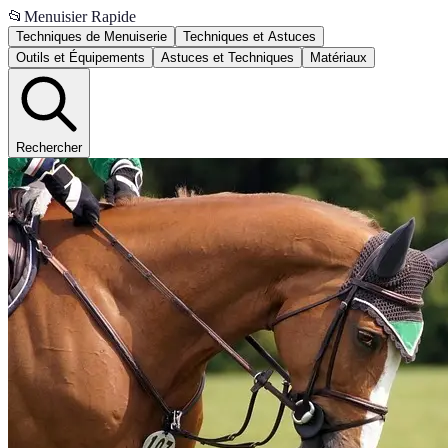
📂
Menuisier Rapide
Techniques de Menuiserie
Techniques et Astuces
Outils et Équipements
Astuces et Techniques
Matériaux
Rechercher