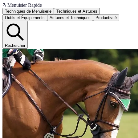
📂
Menuisier Rapide
Techniques de Menuiserie
Techniques et Astuces
Outils et Équipements
Astuces et Techniques
Productivité
Rechercher