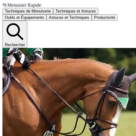
📂
Menuisier Rapide
Techniques de Menuiserie
Techniques et Astuces
Outils et Équipements
Astuces et Techniques
Productivité
Rechercher