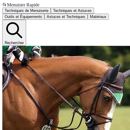
📂
Menuisier Rapide
Techniques de Menuiserie
Techniques et Astuces
Outils et Équipements
Astuces et Techniques
Matériaux
Rechercher