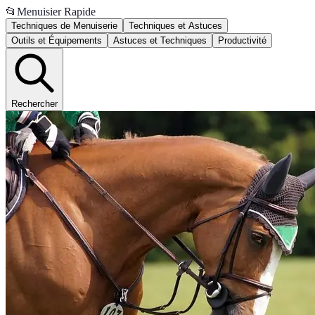
📂
Menuisier Rapide
Techniques de Menuiserie
Techniques et Astuces
Outils et Équipements
Astuces et Techniques
Productivité
Rechercher