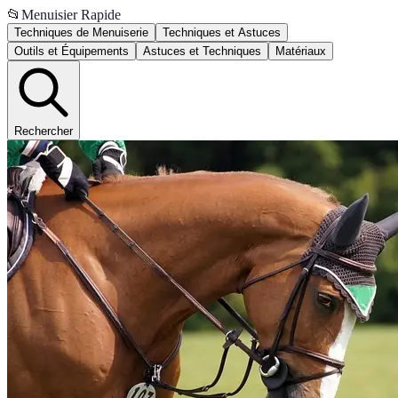
📂
Menuisier Rapide
Techniques de Menuiserie
Techniques et Astuces
Outils et Équipements
Astuces et Techniques
Matériaux
Rechercher