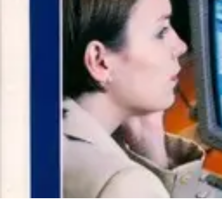
Menuisier Rapide
Astuces et Techniques
Outils et Équipements
Matériaux
Techniques
Pro
Menuisier Rapide