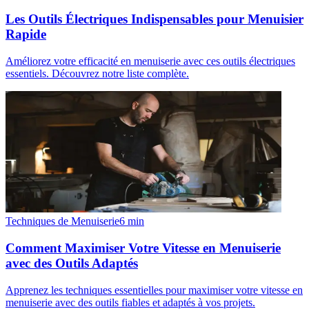
Les Outils Électriques Indispensables pour Menuisier
Rapide
Améliorez votre efficacité en menuiserie avec ces outils électriques
essentiels. Découvrez notre liste complète.
Techniques de Menuiserie
6
min
Comment Maximiser Votre Vitesse en Menuiserie
avec des Outils Adaptés
Apprenez les techniques essentielles pour maximiser votre vitesse en
menuiserie avec des outils fiables et adaptés à vos projets.