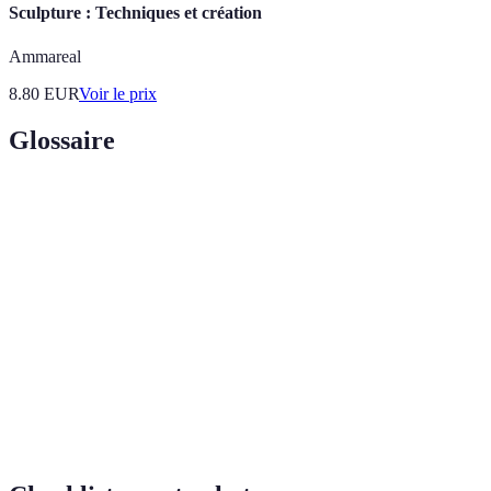
Sculpture : Techniques et création
Ammareal
8.80
EUR
Voir le prix
Glossaire
Terme
Définition
Colle à
Produit utilisé pour assembler deux pièces de bois en
bois
créant un joint solide.
Queue
Type de joint qui utilise une forme en sabot pour un
d’aronde
assemblage robuste.
Tenon-
Joint traditionnel qui implique l'insertion d'un tenon
mortaise
dans une mortaise pour la stabilité.