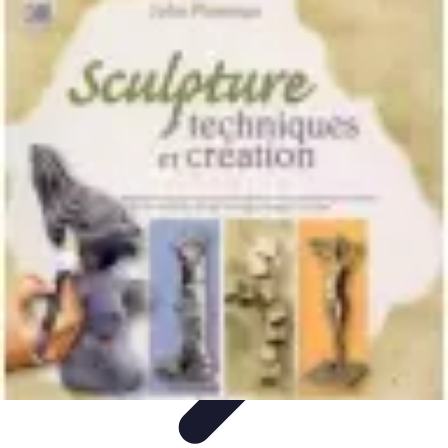
Menuisier Rapide
Astuces et Techniques
Outils et
Équipements
Matériaux
Techniques
Projets DIY
Menuisier Rapide