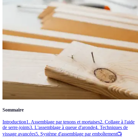
Sommaire
Introduction
1. Assemblage par tenons et mortaises
2. Collage à l'aide
de serre-joints
3. L'assemblage à queue d'aronde
4. Techniques de
vissage avancées
5. Système d'assemblage par emboîtement
📺