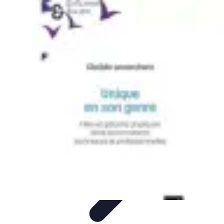
Menuisier Rapide
Astuces et Techniques
Outils et
Équipements
Matériaux
Techniques
Projets DIY
Menuisier Rapide