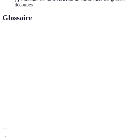
découpes
Glossaire
Terme
Définition
Une partie d'un morceau de bois découpée pour
Tenon
s'insérer dans une mortaise.
Un trou ou une encoche dans le bois qui reçoit le tenon
Mortaise
d'un autre morceau.
Une méthode d'assemblage où les pièces de bois sont
Queue
façonnées en coupe en forme de trapèze pour un
d'aronde
ajustement parfait.
---