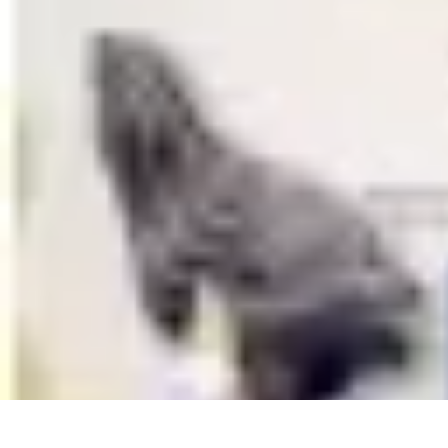
Menuisier Rapide
Astuces et Techniques
Outils et Équipements
Matériaux
Techniques
Pro
Menuisier Rapide