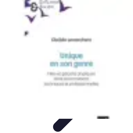
Menuisier Rapide
Astuces et Techniques
Outils et
Équipements
Matériaux
Techniques
Projets DIY
Menuisier Rapide