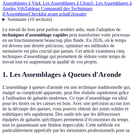
Assemblages à Vis
4. Les Assemblages à Clous
5. Les Assemblages à
Angles Vifs
Tableau Comparatif des Techniques
d'Assemblage
Checklist avant achat
Glossaire
Sommaire
(
10
sections
)
Le travail du bois peut parfois sembler ardu, mais l'adoption de
techniques d'assemblage rapides
peut transformer votre processus
en un fonctionnement beaucoup plus fluide. En 2026, où le temps
est devenu une denrée précieuse, optimiser ses méthodes de
menuiserie est plus crucial que jamais. Cet article examinera cinq
techniques d'assemblage qui promettent de réduire votre temps de
travail tout en augmentant la qualité de vos projets.
1. Les Assemblages à Queues d'Aronde
L'assemblage à queues d'aronde est une technique traditionnelle qui,
malgré sa complexité apparente, peut être réalisée rapidement grâce
à l'utilisation de gabarits modernes. Ce type d’assemblage est idéal
pour les tiroirs ou les caisses en bois. Avec une précision accrue lors
de la découpe des queues, vous pouvez obtenir des joints solides et
esthétiques très rapidement. Des outils tels que les défonceuses
équipées de gabarits spécifiques permettent d’économiser du temps
tout en garantissant une finition impeccable. Cette méthode est
particulièrement appréciée par les menuisiers professionnels pour sa