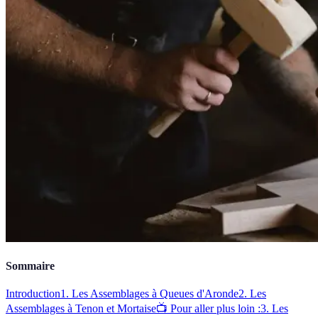
Sommaire
Introduction
1. Les Assemblages à Queues d'Aronde
2. Les
Assemblages à Tenon et Mortaise
📺 Pour aller plus loin :
3. Les