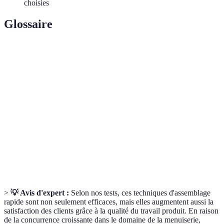
choisies
Glossaire
Terme
Définition
Queue
Méthode d'assemblage traditionnelle créant un
d'Aronde
joint solide et esthétique.
Tenon et
Assemblage classique permettant une excellente
Mortaise
tenue du bois.
Cloueur
Outil permettant d’enfoncer des clous rapidement
Pneumatique
avec peu d’effort.
>
💡 Avis d'expert :
Selon nos tests, ces techniques d'assemblage
rapide sont non seulement efficaces, mais elles augmentent aussi la
satisfaction des clients grâce à la qualité du travail produit. En raison
de la concurrence croissante dans le domaine de la menuiserie,