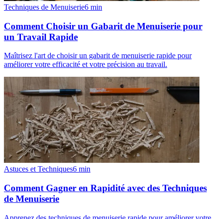
Techniques de Menuiserie
6
min
Comment Choisir un Gabarit de Menuiserie pour
un Travail Rapide
Maîtrisez l'art de choisir un gabarit de menuiserie rapide pour
améliorer votre efficacité et votre précision au travail.
Astuces et Techniques
6
min
Comment Gagner en Rapidité avec des Techniques
de Menuiserie
Apprenez des techniques de menuiserie rapide pour améliorer votre