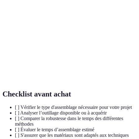
Simple,
Assemblages
Moins
rapide,
Court
à Vis
esthétique
démontable
Très rapide,
Peut affaiblir
Assemblages
efficace pour
le bois si mal
Très court
à Clous
constructions
placé
légères
Assemblages
Facilité
Moins adapté
à Angles
d'assemblage,
structure
Court
Vifs
rapidité
lourde
Checklist avant achat
[ ] Vérifier le type d'assemblage nécessaire pour votre projet
[ ] Analyser l’outillage disponible ou à acquérir
[ ] Comparer la robustesse dans le temps des différentes
méthodes
[ ] Évaluer le temps d’assemblage estimé
[ ] S'assurer que les matériaux sont adaptés aux techniques