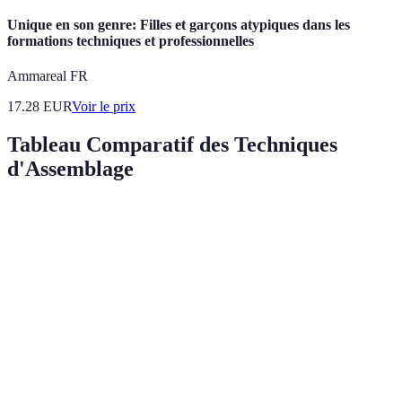
Unique en son genre: Filles et garçons atypiques dans les
formations techniques et professionnelles
Ammareal FR
17.28
EUR
Voir le prix
Tableau Comparatif des Techniques
d'Assemblage
Techniques
Avantages
Inconvénients
Temps d'Assem
Queues
Esthétique,
Nécessite un
Moyen
d'Aronde
robuste
gabarit
Très solide,
Tenon et
Plus complexe
bonne durée
Long
Mortaise
à réaliser
de vie