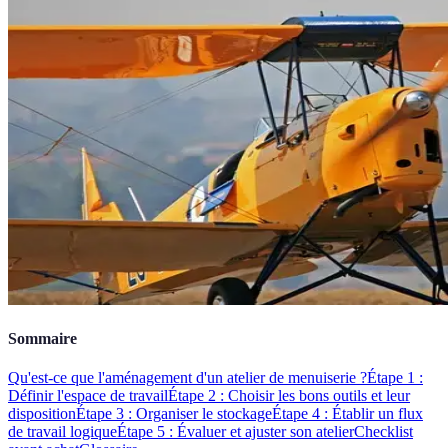
Sommaire
Qu'est-ce que l'aménagement d'un atelier de menuiserie ?
Étape 1 :
Définir l'espace de travail
Étape 2 : Choisir les bons outils et leur
disposition
Étape 3 : Organiser le stockage
Étape 4 : Établir un flux
de travail logique
Étape 5 : Évaluer et ajuster son atelier
Checklist