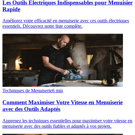
Les Outils Électriques Indispensables pour Menuisier
Rapide
Améliorez votre efficacité en menuiserie avec ces outils électriques
essentiels. Découvrez notre liste complète.
Techniques de Menuiserie
6
min
Comment Maximiser Votre Vitesse en Menuiserie
avec des Outils Adaptés
Apprenez les techniques essentielles pour maximiser votre vitesse en
menuiserie avec des outils fiables et adaptés à vos projets.