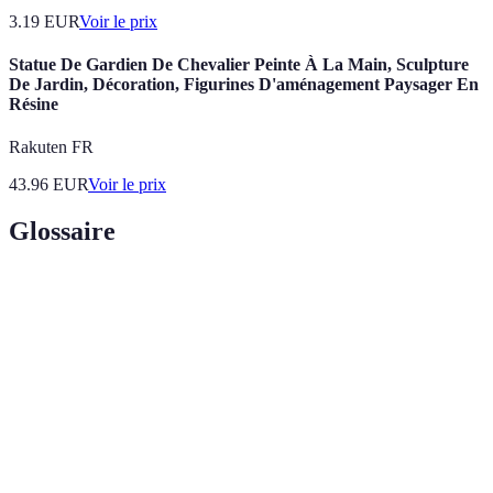
3.19
EUR
Voir le prix
Statue De Gardien De Chevalier Peinte À La Main, Sculpture
De Jardin, Décoration, Figurines D'aménagement Paysager En
Résine
Rakuten FR
43.96
EUR
Voir le prix
Glossaire
Terme
Définition
Aménagement
Organisation de l'espace de travail pour
d'atelier
maximiser la productivité.
Science de l'adaptation des outils et espaces pour
Ergonomie
un usage humain optimal.