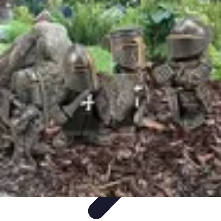
Menuisier Rapide
Astuces et Techniques
Outils et
Équipements
Matériaux
Techniques
Projets DIY
Menuisier Rapide