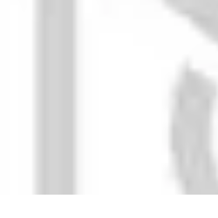
Menuisier Rapide
Astuces et Techniques
Outils et Équipements
Matériaux
Techniques
Pro
Menuisier Rapide