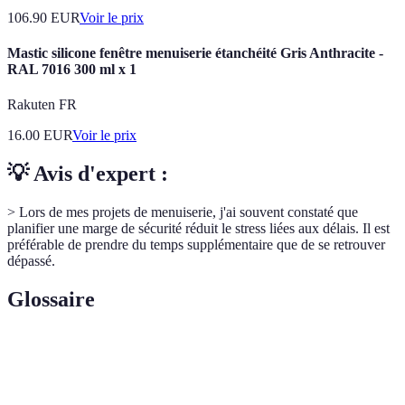
106.90
EUR
Voir le prix
Mastic silicone fenêtre menuiserie étanchéité Gris Anthracite -
RAL 7016 300 ml x 1
Rakuten FR
16.00
EUR
Voir le prix
💡 Avis d'expert :
> Lors de mes projets de menuiserie, j'ai souvent constaté que
planifier une marge de sécurité réduit le stress liées aux délais. Il est
préférable de prendre du temps supplémentaire que de se retrouver
dépassé.
Glossaire
Terme
Définition
Temps de
Durée nécessaire pour accomplir une tâche spécifique