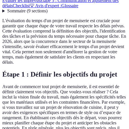
Évaluer les imprévus
Étape 5 : Communication et ajustement des
délais
Checklist
💡 Avis d'expert :
Glossaire
Sommaire
(
9
sections
)
L'évaluation du temps d'un projet de menuiserie est cruciale pour
garantir que chaque étape de votre travail respecte les délais prévus.
Cette évaluation comprend la définition des objectifs, l'identification
des tâches et la prévision du temps nécessaire pour chaque tâche. En
2026, alors que la concurrence dans le secteur de la menuiserie
s'intensifie, savoir évaluer efficacement le temps d'un projet devient
vital. Cela permet non seulement d'améliorer la gestion de votre
temps, mais également de satisfaire les clients en respectant les
délais.
Étape 1 : Définir les objectifs du projet
Avant de commencer tout projet de menuiserie, il est essentiel de
définir clairement vos objectifs. Que voulez-vous réaliser ? Cela
inclut la vision finale du travail, mais également les spécificités telles
que les matériaux utilisés et les contraintes financières. Par exemple,
si vous travaillez sur un projet de rénovation de cuisine, il peut y
avoir des exigences spécifiques en termes de style ou d’espace de
rangement. En établissant ces objectifs dès le départ, vous pourrez
mieux planifier chaque étape du projet et anticiper les obstacles
potentiels. En règle générale, plus les objectifs sont précis, plus il