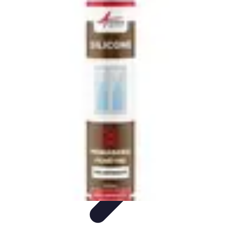
Menuisier Rapide
Astuces et Techniques
Outils et
Équipements
Matériaux
Techniques
Projets DIY
Menuisier Rapide