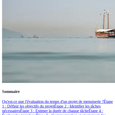
Sommaire
Qu'est-ce que l'évaluation du temps d'un projet de menuiserie ?
Étape
1 : Définir les objectifs du projet
Étape 2 : Identifier les tâches
nécessaires
Étape 3 : Estimer la durée de chaque tâche
Étape 4 :