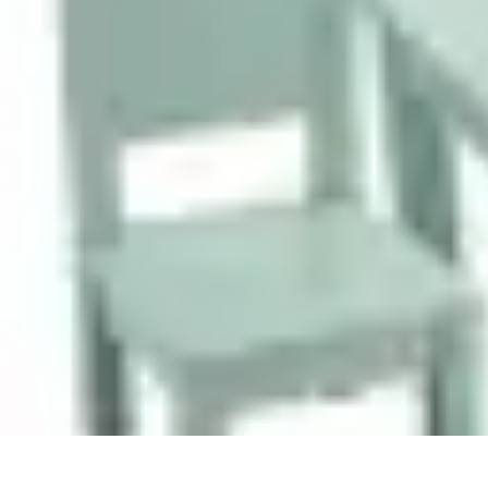
Menuisier Rapide
Astuces et Techniques
Outils et Équipements
Matériaux
Techniques
Pro
Menuisier Rapide