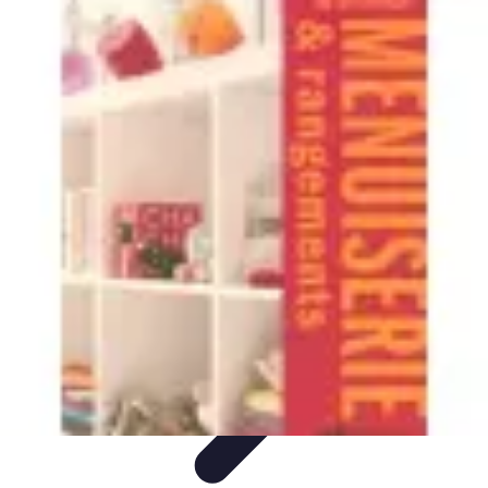
Menuisier Rapide
Astuces et Techniques
Outils et
Équipements
Matériaux
Techniques
Projets DIY
Menuisier Rapide