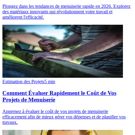
Plongez dans les tendances de menuiserie rapide en 2026. Explorez
des matériaux innovants qui révolutionnent votre travail et
améliorent l'efficacité.
Estimation des Projets
5
min
Comment Évaluer Rapidement le Coût de Vos
Projets de Menuiserie
Apprenez à évaluer le coût de vos projets de menuiserie
efficacement afin de mieux gérer vos dépenses et de planifier vos
travaux.