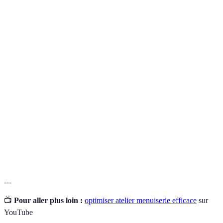
Terme
Définition
Processus d'amélioration des performances d'un
Optimisation
système ou d'un espace en maximisant l'efficacité.
Appareil conçu pour aspirer les débris et la
Aspirateur
poussière dans les environnements de travail
d'atelier
commerciaux ou privés.
Outils alimentés par électricité permettant
Outils
d'effectuer des tâches de manière plus rapide et
électriques
efficace.
---
📺
Pour aller plus loin :
optimiser atelier menuiserie efficace
sur
YouTube