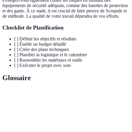
Protégez-vous également contre les risques en utilisant des
équipements de sécurité adéquats, comme des lunettes de protection
et des gants. À ce stade, il est crucial de faire preuve de Scrupule et
de méthode. La qualité de votre travail dépendra de vos efforts.
Checklist de Planification
[ ] Définir les objectifs et résultats
[ ] Établir un budget détaillé
[ ] Créer des plans techniques
[ ] Planifier la logistique et le calendrier
[ ] Rassembler les matériaux et outils
[ ] Exécuter le projet avec soin
Glossaire
Terme
Définition
L'art de travailler le bois pour créer des meubles ou
Menuiserie
des structures.
Conception Assistée par Ordinateur, utilisée pour