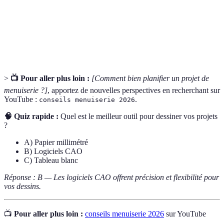
CAO
créer des dessins techniques.
Diagramme
Outil de gestion de projet permettant de Visualiser
de Gantt
les différentes étapes et leur duréé.
>
📺 Pour aller plus loin :
[Comment bien planifier un projet de
menuiserie ?]
, apportez de nouvelles perspectives en recherchant sur
YouTube :
.
conseils menuiserie 2026
🧠 Quiz rapide :
Quel est le meilleur outil pour dessiner vos projets
?
A) Papier millimétré
B) Logiciels CAO
C) Tableau blanc
Réponse : B — Les logiciels CAO offrent précision et flexibilité pour
vos dessins.
📺
Pour aller plus loin :
conseils menuiserie 2026
sur YouTube