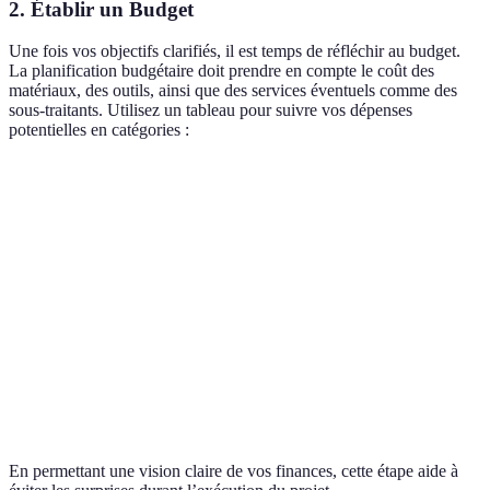
2. Établir un Budget
Une fois vos objectifs clarifiés, il est temps de réfléchir au budget.
La planification budgétaire doit prendre en compte le coût des
matériaux, des outils, ainsi que des services éventuels comme des
sous-traitants. Utilisez un tableau pour suivre vos dépenses
potentielles en catégories :
Catégorie
Montant Prévu
Montant Réel
Commentaire
Bois de
Matériaux
€200
€250
qualité ajouté
À acheter le
Outils
€150
€120
mois prochain
Services
€100
€90
Économie
En permettant une vision claire de vos finances, cette étape aide à