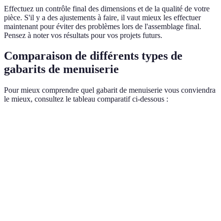
Effectuez un contrôle final des dimensions et de la qualité de votre
pièce. S'il y a des ajustements à faire, il vaut mieux les effectuer
maintenant pour éviter des problèmes lors de l'assemblage final.
Pensez à noter vos résultats pour vos projets futurs.
Comparaison de différents types de
gabarits de menuiserie
Pour mieux comprendre quel gabarit de menuiserie vous conviendra
le mieux, consultez le tableau comparatif ci-dessous :
Type de gabarit
Avantages
Inconvénients
Usage re
Précision lors
Gabarit de
Peut être
Assemblag
du perçage,
perçage
coûteux
charnières
multiple size
Découpes
Gabarit de
Prend de la
Découpe d
rapides et
coupe
place
panneaux
droites