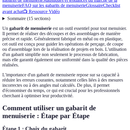
gabarits de menuiserie
Statistiques et tendances du marché de la
menuiserie
FAQ sur les gabarits de menuiserie
Glossaire
Checklist
avant achat
📺 Ressource Vidéo
Sommaire
(
15
sections
)
Un
gabarit de menuiserie
est un outil essentiel pour tout menuisier.
Il permet de réaliser des découpes et des assemblages de manière
précise et rapide. Généralement fabriqué en métal ou en plastique,
cet outil est conçu pour guider les opérations de perçage, de coupe
ou d'assemblage lors de la réalisation de projets en bois. L'utilisation
d'un gabarit simplifie non seulement le processus de fabrication,
mais elle garantit également une uniformité dans la qualité des pièces
réalisées.
L'importance d'un gabarit de menuiserie repose sur sa capacité à
réduire les erreurs courantes, notamment celles liées à des mesures
incorrectes ou à des angles mal calculés. De plus, il permet
d'économiser du temps, ce qui est crucial pour les professionnels
cherchant à optimiser leur productivité.
Comment utiliser un gabarit de
menuiserie : Étape par Étape
Étape 1 : Choix du gabarit