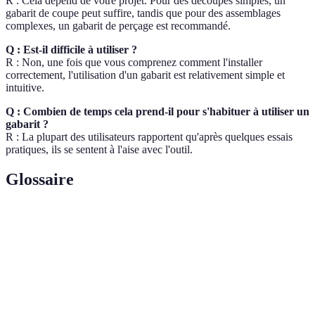
R : Cela dépend de votre projet. Pour des découpes simples, un
gabarit de coupe peut suffire, tandis que pour des assemblages
complexes, un gabarit de perçage est recommandé.
Q : Est-il difficile à utiliser ?
R : Non, une fois que vous comprenez comment l'installer
correctement, l'utilisation d'un gabarit est relativement simple et
intuitive.
Q : Combien de temps cela prend-il pour s'habituer à utiliser un
gabarit ?
R : La plupart des utilisateurs rapportent qu'après quelques essais
pratiques, ils se sentent à l'aise avec l'outil.
Glossaire
Terme
Définition
Gabarit de
Instrument utilisé pour faire des trous à des
perçage
emplacements précis.
Outil permettant de maintenir fermement des pièces
Serre-joint