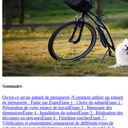
Sommaire
Qu'est-ce qu'un gabarit de menuiserie ?
Comment utiliser un gabarit
de menuiserie : Étape par Étape
Étape 1 : Choix du gabarit
Étape 2 :
Préparation de votre espace de travail
Étape 3 : Marquage des
dimensions
Étape 4 : Installation du gabarit
Étape 5 : Réalisation des
découpes ou perçages
Étape 6 : Finishing touches
Étape 7 :
Vérification et ajustements
Comparaison de différents types de