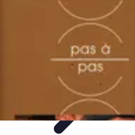
Menuisier Rapide
Astuces et Techniques
Outils et
Équipements
Matériaux
Techniques
Projets DIY
Menuisier Rapide