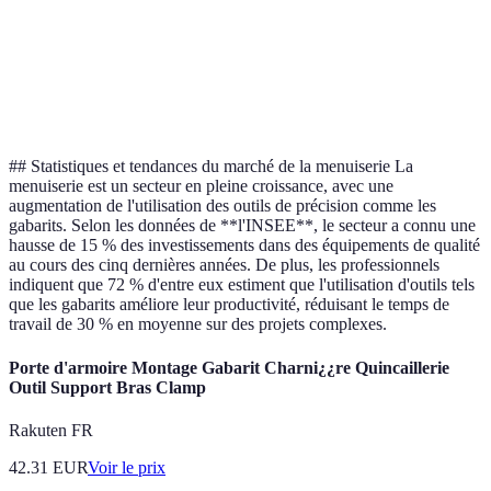
Guide précis
Gabarit de
pour le
Nécessite des
Réalisation
positionnement
positionnement
ajustements
meubles
d'angles
## Statistiques et tendances du marché de la menuiserie La
menuiserie est un secteur en pleine croissance, avec une
augmentation de l'utilisation des outils de précision comme les
gabarits. Selon les données de **l'INSEE**, le secteur a connu une
hausse de 15 % des investissements dans des équipements de qualité
au cours des cinq dernières années. De plus, les professionnels
indiquent que 72 % d'entre eux estiment que l'utilisation d'outils tels
que les gabarits améliore leur productivité, réduisant le temps de
travail de 30 % en moyenne sur des projets complexes.
Porte d'armoire Montage Gabarit Charni¿¿re Quincaillerie
Outil Support Bras Clamp
Rakuten FR
42.31
EUR
Voir le prix