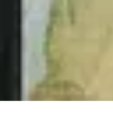
Menuisier Rapide
Astuces et Techniques
Outils et Équipements
Matériaux
Techniques
Pro
Menuisier Rapide