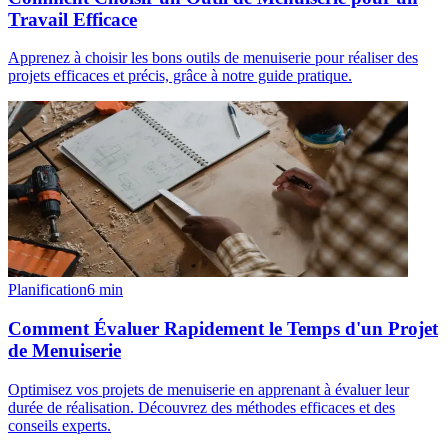
Travail Efficace
Apprenez à choisir les bons outils de menuiserie pour réaliser des
projets efficaces et précis, grâce à notre guide pratique.
Planification
6
min
Comment Évaluer Rapidement le Temps d'un Projet
de Menuiserie
Optimisez vos projets de menuiserie en apprenant à évaluer leur
durée de réalisation. Découvrez des méthodes efficaces et des
conseils experts.