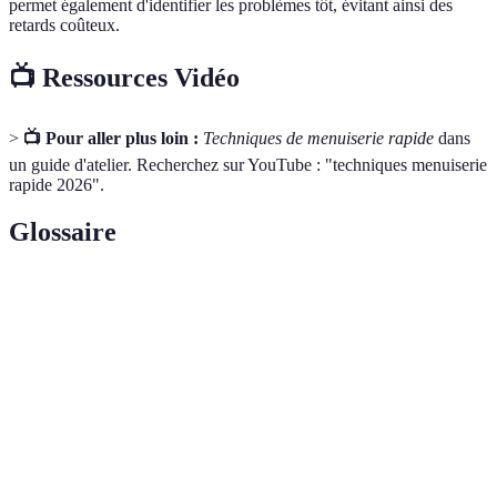
permet également d'identifier les problèmes tôt, évitant ainsi des
retards coûteux.
📺 Ressources Vidéo
>
📺 Pour aller plus loin :
Techniques de menuiserie rapide
dans
un guide d'atelier. Recherchez sur YouTube : "techniques menuiserie
rapide 2026".
Glossaire
Terme
Définition
Machine permettant d’aplanir les surfaces des
Dégauchisseuse
pièces en bois.
Outil utilisé pour effectuer des coupes
Scie à onglet
angulaires précises.