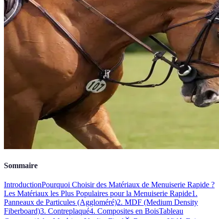
Sommaire
Introduction
Pourquoi Choisir des Matériaux de Menuiserie Rapide ?
Les Matériaux les Plus Populaires pour la Menuiserie Rapide
1.
Panneaux de Particules (Aggloméré)
2. MDF (Medium Density
Fiberboard)
3. Contreplaqué
4. Composites en Bois
Tableau