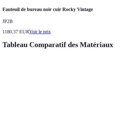
Fauteuil de bureau noir cuir Rocky Vintage
JP2B
1180.37
EUR
Voir le prix
Tableau Comparatif des Matériaux
Critère
Aggloméré
MDF
Contreplaqué
Co
Légèreté
★★★★★
★★★★☆
★★★☆☆
★
Résistance
★★★☆☆
★★★★☆
★★★★★
★
Coût
★★★★★
★★★☆☆
★★★★☆
★
Finition
★★★★☆
★★★★★
★★★★☆
★
Facilité