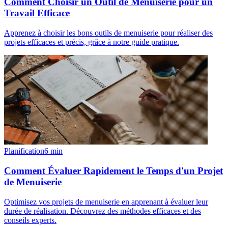
Comment Choisir un Outil de Menuiserie pour un
Travail Efficace
Apprenez à choisir les bons outils de menuiserie pour réaliser des
projets efficaces et précis, grâce à notre guide pratique.
Planification
6
min
Comment Évaluer Rapidement le Temps d'un Projet
de Menuiserie
Optimisez vos projets de menuiserie en apprenant à évaluer leur
durée de réalisation. Découvrez des méthodes efficaces et des
conseils experts.