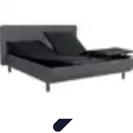
Menuisier Rapide
Astuces et Techniques
Outils et
Équipements
Matériaux
Techniques
Projets DIY
Menuisier Rapide