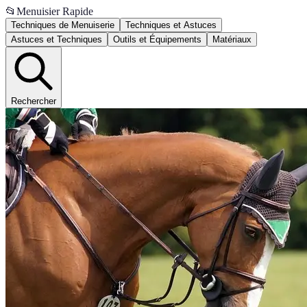
📂
Menuisier Rapide
Techniques de Menuiserie
Techniques et Astuces
Astuces et Techniques
Outils et Équipements
Matériaux
Rechercher